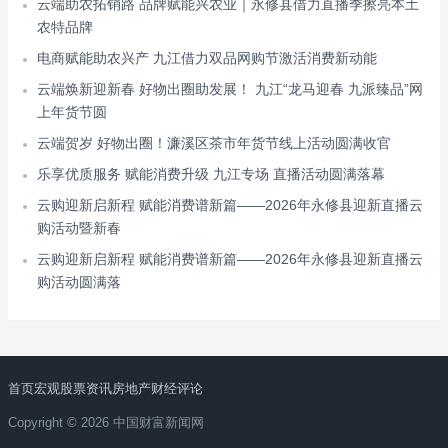
云端助农拓销路 品牌赋能兴农业｜永修县借力直播季擦亮本土
农特品牌
电商赋能助农兴产 九江借力双品网购节激活消费新动能
云端焕新迎新春 好物出圈助发展！ 九江“龙马迎春 九派臻品”网
上年货节圆
云端贺岁 好物出圈！濂溪区茶市年货节线上活动圆满收官
乐享优质服务 赋能消费升级 九江专场 直播活动圆满落幕
云购迎新启新程 赋能消费谱新篇——2026年永修县迎新直播云
购活动暨新春
云购迎新启新程 赋能消费谱新篇——2026年永修县迎新直播云
购活动圆满落
首页
宏观
股票
资讯
房地产
财经评论
Copyright © 2026 中国财富新闻网