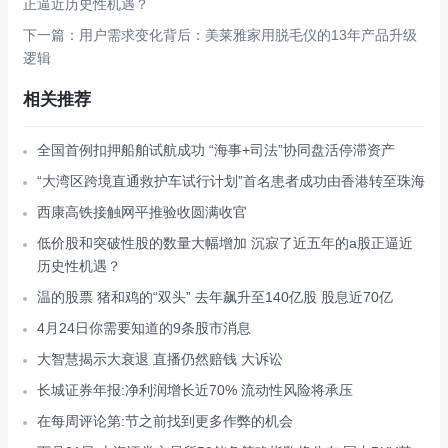
正逼近历史性机遇？
下一篇：用户需求变化背后：美莱雅家用脱毛仪的13年产品升级
逻辑
相关推荐
全国首例扣押船舶试航成功 “海事+司法”协同盘活停滞资产
“大湾区跨境直通救护车试行计划”首名患者成功由香港转至珠海
西康高铁接触网平推验收圆满收官
低价股和突破性股的数量大幅增加 沉寂了近五年的a股正逼近
历史性机遇？
温的股票 猪和鸡的“双头” 去年飙升至140亿股 股息近70亿
4月24日你需要知道的9条股市消息
大智慧揭示大衰退 直播仍然赔钱 大诉讼
长城证券年报:净利润增长近70% 流动性风险将承压
在每周评论第:节之前找到更多作弊的机会