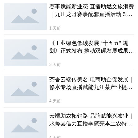
赛事赋能新业态 直播助燃文旅消费
｜九江龙舟赛事配套直播活动圆满
收官
1 天前
《工业绿色低碳发展 “十五五” 规
划》正式发布 推动双碳发展成果普
惠大众
3 天前
茶香云端传美名 电商助企促发展｜
修水专场直播赋能九江茶产业提质
增效
4 天前
云端助农拓销路 品牌赋能兴农业｜
永修县借力直播季擦亮本土农特品
牌
4 天前