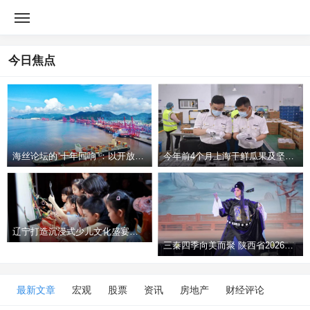
今日焦点
海丝论坛的“十年回响”：以开放之姿 共促港航
今年前4个月上海干鲜瓜果及坚果出口货值同比增
浙江嘉兴南湖机场首条国际货运航线正式开通
辽宁打造沉浸式少儿文化盛宴迎“六一”儿童节
三秦四季向美而聚 陕西省2026年文化馆服务
最新文章
宏观
股票
资讯
房地产
财经评论