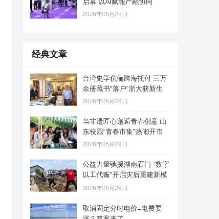
启幕 以AI赋能产融协同
2026年05月28日
经典文章
台湾史学伉俪跨海托付 三万
余册藏书“落户”浙大获新生
2026年05月29日
当非遗匠心邂逅青春创意 山
东校园“青春市集”热闹开市
2026年05月29日
公益力量驰援湖南石门 “数字
以工代赈”开启灾后重建新模
式
2026年05月29日
取消固定分时电价=电费要
涨？答案来了