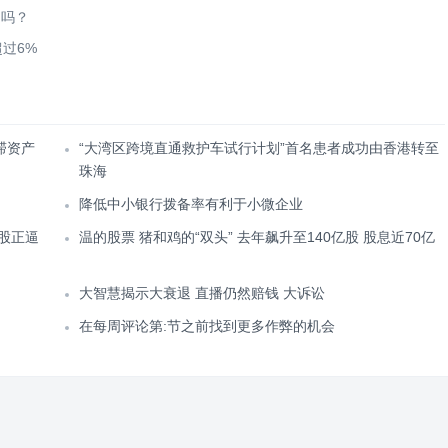
了吗？
过6%
滞资产
“大湾区跨境直通救护车试行计划”首名患者成功由香港转至
珠海
降低中小银行拨备率有利于小微企业
股正逼
温的股票 猪和鸡的“双头” 去年飙升至140亿股 股息近70亿
大智慧揭示大衰退 直播仍然赔钱 大诉讼
在每周评论第:节之前找到更多作弊的机会