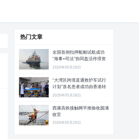
热门文章
全国首例扣押船舶试航成功
“海事+司法”协同盘活停滞资
产
2026年05月28日
“大湾区跨境直通救护车试行
计划”首名患者成功由香港转
至珠
2026年05月28日
西康高铁接触网平推验收圆满
收官
2026年05月28日