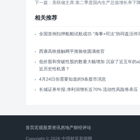
下一篇：美联储主席:第二季度国内生产总值增长率下
相关推荐
全国首例扣押船舶试航成功 “海事+司法”协同盘活停
西康高铁接触网平推验收圆满收官
低价股和突破性股的数量大幅增加 沉寂了近五年的a
近历史性机遇？
4月24日你需要知道的9条股市消息
长城证券年报:净利润增长近70% 流动性风险将承压
首页
宏观
股票
资讯
房地产
财经评论
Copyright © 2026 中国财富新闻网