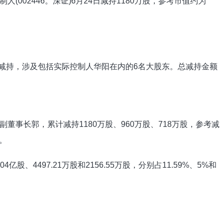
002446。深证)6月24日减持1180万股，参考市值约为
东减持，涉及包括实际控制人华阳在内的6名大股东。总减持金额
。
董事长郭，累计减持1180万股、960万股、718万股，参考减
元。
股、4497.21万股和2156.55万股，分别占11.59%、5%和