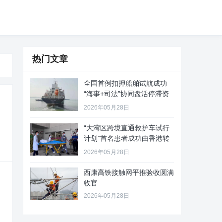
热门文章
全国首例扣押船舶试航成功
“海事+司法”协同盘活停滞资
产
2026年05月28日
“大湾区跨境直通救护车试行
计划”首名患者成功由香港转
至珠
2026年05月28日
西康高铁接触网平推验收圆满
收官
2026年05月28日