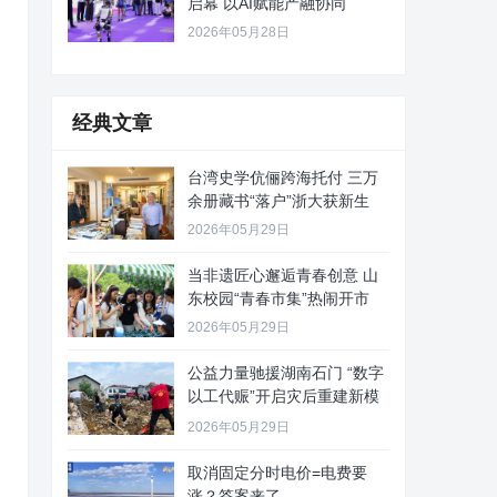
启幕 以AI赋能产融协同
2026年05月28日
经典文章
台湾史学伉俪跨海托付 三万
余册藏书“落户”浙大获新生
2026年05月29日
当非遗匠心邂逅青春创意 山
东校园“青春市集”热闹开市
2026年05月29日
公益力量驰援湖南石门 “数字
以工代赈”开启灾后重建新模
式
2026年05月29日
取消固定分时电价=电费要
涨？答案来了