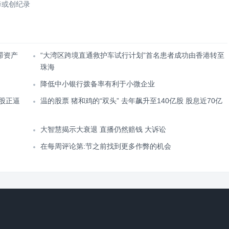
降或创纪录
滞资产
“大湾区跨境直通救护车试行计划”首名患者成功由香港转至
珠海
降低中小银行拨备率有利于小微企业
股正逼
温的股票 猪和鸡的“双头” 去年飙升至140亿股 股息近70亿
大智慧揭示大衰退 直播仍然赔钱 大诉讼
在每周评论第:节之前找到更多作弊的机会