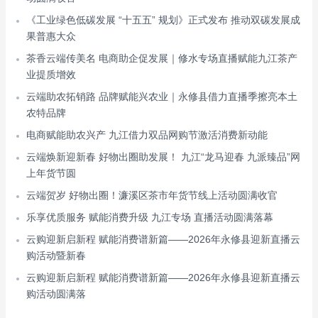
《工业绿色低碳发展 “十五五” 规划》正式发布 推动双碳发展成
果普惠大众
茶香云端传美名 电商助企促发展｜修水专场直播赋能九江茶产
业提质增效
云端助农拓销路 品牌赋能兴农业｜永修县借力直播季擦亮本土
农特品牌
电商赋能助农兴产 九江借力双品网购节激活消费新动能
云端焕新迎新春 好物出圈助发展！ 九江“龙马迎春 九派臻品”网
上年货节圆
云端贺岁 好物出圈！濂溪区茶市年货节线上活动圆满收官
乐享优质服务 赋能消费升级 九江专场 直播活动圆满落幕
云购迎新启新程 赋能消费谱新篇——2026年永修县迎新直播云
购活动暨新春
云购迎新启新程 赋能消费谱新篇——2026年永修县迎新直播云
购活动圆满落