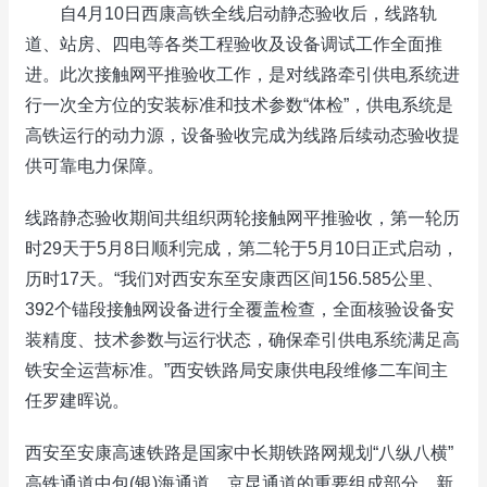
自4月10日西康高铁全线启动静态验收后，线路轨
道、站房、四电等各类工程验收及设备调试工作全面推
进。此次接触网平推验收工作，是对线路牵引供电系统进
行一次全方位的安装标准和技术参数“体检”，供电系统是
高铁运行的动力源，设备验收完成为线路后续动态验收提
供可靠电力保障。
线路静态验收期间共组织两轮接触网平推验收，第一轮历
时29天于5月8日顺利完成，第二轮于5月10日正式启动，
历时17天。“我们对西安东至安康西区间156.585公里、
392个锚段接触网设备进行全覆盖检查，全面核验设备安
装精度、技术参数与运行状态，确保牵引供电系统满足高
铁安全运营标准。”西安铁路局安康供电段维修二车间主
任罗建晖说。
西安至安康高速铁路是国家中长期铁路网规划“八纵八横”
高铁通道中包(银)海通道、京昆通道的重要组成部分，新