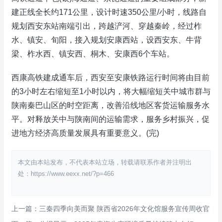
建正线全长约171公里，设计时速350公里/小时，线路自
规划西安东站南端引出，跨越浐河、穿越秦岭，经过柞
水、镇安、旬阳，接入规划安康西站，设西安东、牛背
梁、柞水西、镇安西、桐木、安康西6个车站。
西康高铁建成通车后，西安至安康铁路运行时间将由目前
的3小时左右缩短至1小时以内，将大幅缩短关中城市群与
陕南秦巴山区的时空距离，改善沿线地区客货运输服务水
平。对释放关中与陕南间的运输需求，服务乡村振兴，促
进地方经济高质量发展具有重要意义。(完)
本文由本站发布，不代表本站立场，转载请联系作者并注明出
处：https://www.eexx.net/?p=466
上一篇：三秦四季向美而聚 陕西省2026年文化馆服务宣传周收官