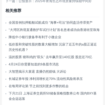
下一篇：公报显示：2025年青海生态环境质量持续稳中向好
相关推荐
全国首例扣押船舶试航成功 “海事+司法”协同盘活停滞资产
“大湾区跨境直通救护车试行计划”首名患者成功由香港转至珠海
降低中小银行拨备率有利于小微企业
低价股和突破性股的数量大幅增加 沉寂了近五年的a股正逼近
历史性机遇？
温的股票 猪和鸡的“双头” 去年飙升至140亿股 股息近70亿
4月24日你需要知道的9条股市消息
大智慧揭示大衰退 直播仍然赔钱 大诉讼
长城证券年报:净利润增长近70% 流动性风险将承压
在每周评论第:节之前找到更多作弊的机会
下月21日 上海证券交易所50储备策略指数将公布 国内BXY基
金会远远落