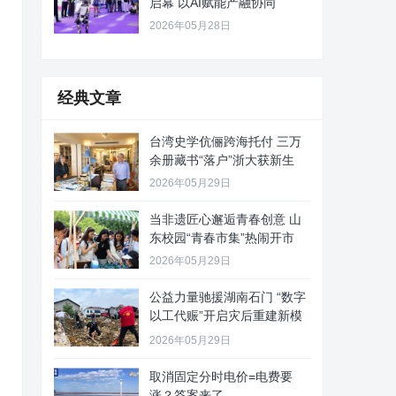
启幕 以AI赋能产融协同
2026年05月28日
经典文章
台湾史学伉俪跨海托付 三万
余册藏书“落户”浙大获新生
2026年05月29日
当非遗匠心邂逅青春创意 山
东校园“青春市集”热闹开市
2026年05月29日
公益力量驰援湖南石门 “数字
以工代赈”开启灾后重建新模
式
2026年05月29日
取消固定分时电价=电费要
涨？答案来了