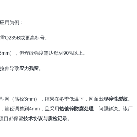
应用为例：
需Q235B或更高标号。
5mm），但焊缝强度需达母材90%以上。
拉伸导致
应力残留
。
型网（筋径3mm），结果在冬季低温下，网面出现
碎性裂纹
。
，筋径调整到4mm，且采用
热镀锌防腐处理
，问题解决。该厂
个项目都保留
技术协议与质检记录
。