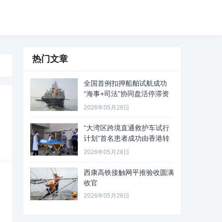
热门文章
全国首例扣押船舶试航成功
“海事+司法”协同盘活停滞资
产
2026年05月28日
“大湾区跨境直通救护车试行
计划”首名患者成功由香港转
至珠
2026年05月28日
西康高铁接触网平推验收圆满
收官
2026年05月28日