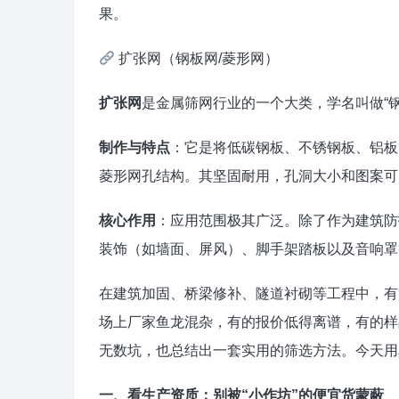
果。
扩张网（钢板网/菱形网）
扩张网
是金属筛网行业的一个大类，学名叫做“钢板
制作与特点
：它是将低碳钢板、不锈钢板、铝板
菱形网孔结构。其坚固耐用，孔洞大小和图案可
核心作用
：应用范围极其广泛。除了作为建筑防
装饰（如墙面、屏风）、脚手架踏板以及音响罩
在建筑加固、桥梁修补、隧道衬砌等工程中，有
场上厂家鱼龙混杂，有的报价低得离谱，有的样
无数坑，也总结出一套实用的筛选方法。今天用
一、看生产资质：别被“小作坊”的便宜货蒙蔽