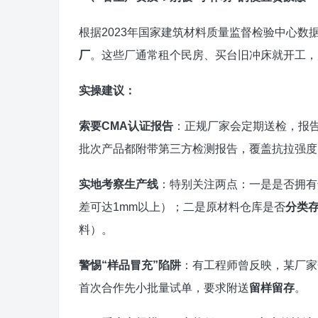
根据2023年国家建筑材料质量监督检验中心数
厂
。这些厂通常租个民房、买台旧冲床就开工，
实操建议：
索要
CMA认证
报告
：正规厂家会定期送检，报告
批次产品都附带第三方检测报告，覆盖抗拉强度
实地考察生产线
：特别关注两点：一是是否拥有
差可达1mm以上）；二是原材料仓库是否
分类
料）。
警惕“样品冒充”陷阱
：有工程师曾反映，某厂家
首次合作先小批量试单，要求附送
留样留存
。