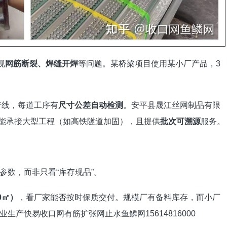
现
网筋断裂、焊缝开焊
等问题。某桥梁项目使用某小厂产品，3
产线，每道工序有
尺寸公差自动检测
。安平县晟江丝网制品有限
，能承接大型工程（如高铁隧道加固），且提供
批次可溯源
服务。
参数，而非只看“库存现品”。
0㎡）
，看厂家能否按时保质交付。规模厂有备料库存，而小厂
产快易收口网有筋扩张网止水鱼鳞网15614816000