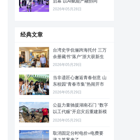
启幕 以AI赋能产融协同
2026年05月28日
经典文章
台湾史学伉俪跨海托付 三万
余册藏书“落户”浙大获新生
2026年05月29日
当非遗匠心邂逅青春创意 山
东校园“青春市集”热闹开市
2026年05月29日
公益力量驰援湖南石门 “数字
以工代赈”开启灾后重建新模
式
2026年05月29日
取消固定分时电价=电费要
涨？答案来了