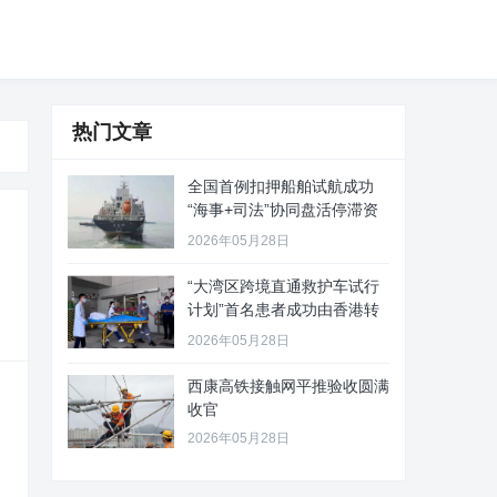
热门文章
全国首例扣押船舶试航成功
“海事+司法”协同盘活停滞资
产
2026年05月28日
“大湾区跨境直通救护车试行
计划”首名患者成功由香港转
至珠
2026年05月28日
西康高铁接触网平推验收圆满
收官
2026年05月28日