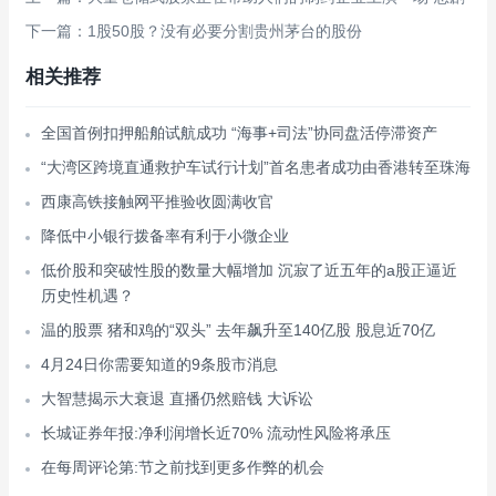
下一篇：1股50股？没有必要分割贵州茅台的股份
相关推荐
全国首例扣押船舶试航成功 “海事+司法”协同盘活停滞资产
“大湾区跨境直通救护车试行计划”首名患者成功由香港转至珠海
西康高铁接触网平推验收圆满收官
降低中小银行拨备率有利于小微企业
低价股和突破性股的数量大幅增加 沉寂了近五年的a股正逼近
历史性机遇？
温的股票 猪和鸡的“双头” 去年飙升至140亿股 股息近70亿
4月24日你需要知道的9条股市消息
大智慧揭示大衰退 直播仍然赔钱 大诉讼
长城证券年报:净利润增长近70% 流动性风险将承压
在每周评论第:节之前找到更多作弊的机会