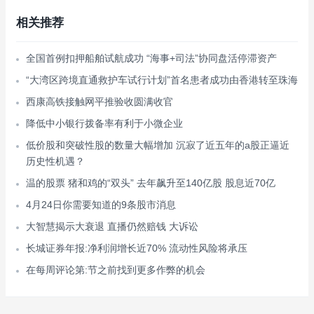
相关推荐
全国首例扣押船舶试航成功 “海事+司法”协同盘活停滞资产
“大湾区跨境直通救护车试行计划”首名患者成功由香港转至珠海
西康高铁接触网平推验收圆满收官
降低中小银行拨备率有利于小微企业
低价股和突破性股的数量大幅增加 沉寂了近五年的a股正逼近
历史性机遇？
温的股票 猪和鸡的“双头” 去年飙升至140亿股 股息近70亿
4月24日你需要知道的9条股市消息
大智慧揭示大衰退 直播仍然赔钱 大诉讼
长城证券年报:净利润增长近70% 流动性风险将承压
在每周评论第:节之前找到更多作弊的机会